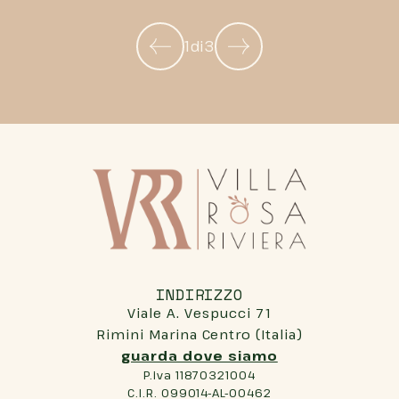
1
di
3
INDIRIZZO
Viale A. Vespucci 71
Rimini Marina Centro (Italia)
guarda dove siamo
P.iva 11870321004
C.I.R. 099014-AL-00462