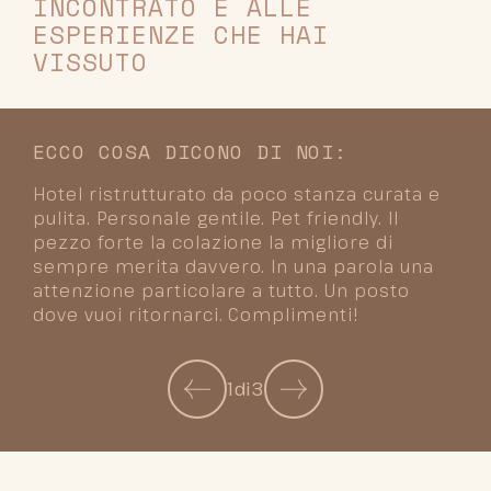
INCONTRATO E ALLE
ESPERIENZE CHE HAI
VISSUTO
ECCO COSA DICONO DI NOI:
Hotel ristrutturato da poco stanza curata e
pulita. Personale gentile. Pet friendly. Il
pezzo forte la colazione la migliore di
sempre merita davvero. In una parola una
attenzione particolare a tutto. Un posto
dove vuoi ritornarci. Complimenti!
1
di
3