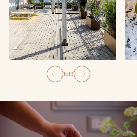
1
di
9