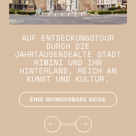
AUF ENTDECKUNGSTOUR
DURCH DIE
JAHRTAUSENDEALTE STADT
RIMINI UND IHR
HINTERLAND, REICH AN
KUNST UND KULTUR.
EINE WUNDERBARE REISE
1
von
3