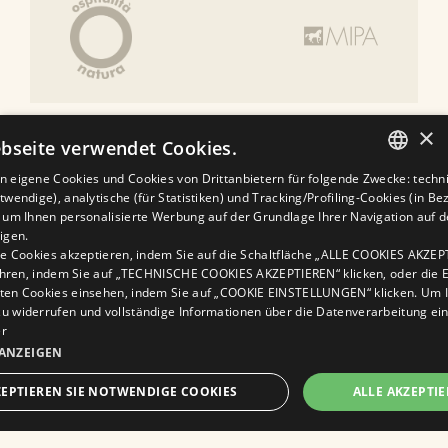
×
bseite verwendet Cookies.
WIR ERWARTEN DICH AUCH IN UNSEREN
ANDEREN FAMILIENHOTELS
 eigene Cookies und Cookies von Drittanbietern für folgende Zwecke: techni
ITALIAN
wendige), analytische (für Statistiken) und Tracking/Profiling-Cookies (in Be
 um Ihnen personalisierte Werbung auf der Grundlage Ihrer Navigation auf d
ENGLISH
igen.
le Cookies akzeptieren, indem Sie auf die Schaltfläche „ALLE COOKIES AKZE
GERMAN
fahren, indem Sie auf „TECHNISCHE COOKIES AKZEPTIEREN“ klicken, oder die E
ten Cookies einsehen, indem Sie auf „COOKIE EINSTELLUNGEN“ klicken. Um 
FRENCH
 widerrufen und vollständige Informationen über die Datenverarbeitung e
RUSSIAN
er
 ANZEIGEN
EPTIEREN SIE NOTWENDIGE COOKIES
ALLE AKZEPTI
JETZT BUCHEN
Diese Website ist durch reCAPTCHA geschützt und es
INGT ERFORDERLICH
PERFORMANCE
TARGETING