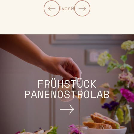
1
von
9
FRÜHSTÜCK
PANENOSTROLAB