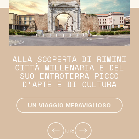
ALLA SCOPERTA DI RIMINI
CITTÀ MILLENARIA E DEL
SUO ENTROTERRA RICCO
D’ARTE E DI CULTURA
UN VIAGGIO MERAVIGLIOSO
1
di
3