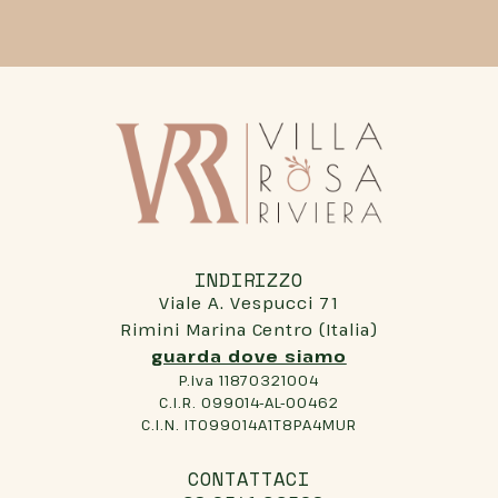
INDIRIZZO
Viale A. Vespucci 71
Rimini Marina Centro (Italia)
guarda dove siamo
P.iva 11870321004
C.I.R. 099014-AL-00462
C.I.N. IT099014A1T8PA4MUR
CONTATTACI