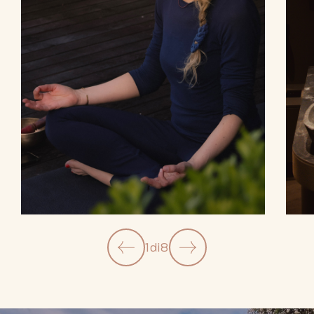
1
di
8